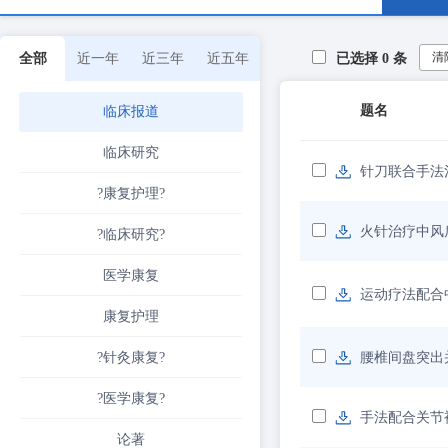
清
全部
近一年
近三年
近五年
已选择
0
条
题名
临床报道
临床研究
针刀联合手法
?康复护理?
火针治疗中风
?临床研究?
医学康复
运动疗法配合
康复护理
?针灸康复?
腰椎间盘突出
?医学康复?
手法配合关节
论著