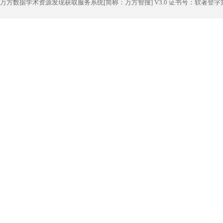
万方数据学术资源发现获取服务系统[简称：万方智搜] V3.0 证书号：软著登字第1