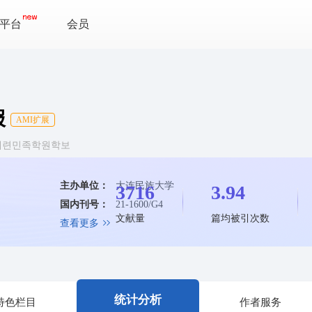
平台
会员
报
AMI扩展
rsity 대련민족학원학보
主办单位：
大连民族大学
3716
3.94
国内刊号：
21-1600/G4
文献量
篇均被引次数
查看更多
统计分析
特色栏目
作者服务