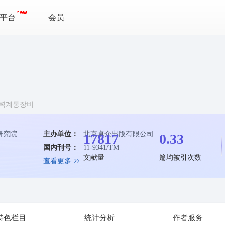
平台
会员
nt 전력계통장비
研究院
主办单位：
北京卓众出版有限公司
17817
0.33
国内刊号：
11-9341/TM
文献量
篇均被引次数
查看更多
特色栏目
统计分析
作者服务