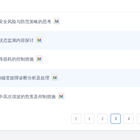
安全风险与防范策略的思考
状态监测内容探讨
路损耗的控制措施
组励磁变故障诊断分析及处理
中高次谐波的危害及抑制措施
1
2
3
4