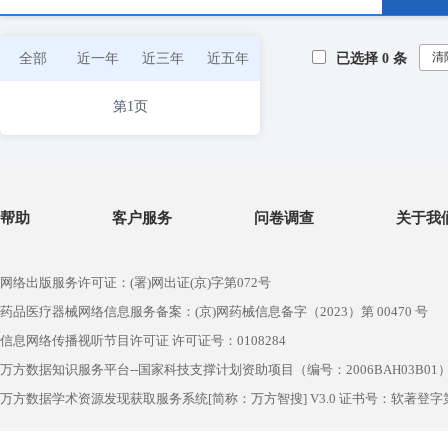
清
全部
近一年
近三年
近五年
已选择
0
条
第1页
帮助
客户服务
问卷调查
关于我
网络出版服务许可证：(署)网出证(京)字第072号
药品医疗器械网络信息服务备案：(京)网药械信息备字（2023）第 00470 号
信息网络传播视听节目许可证 许可证号：0108284
万方数据知识服务平台--国家科技支撑计划资助项目（编号：2006BAH03B01
万方数据学术资源发现获取服务系统[简称：万方智搜] V3.0 证书号：软著登字第1