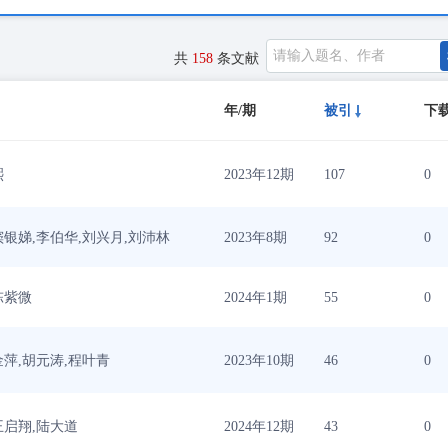
共
158
条文献
年/期
被引
下
熙
2023年12期
107
0
窦银娣,李伯华,刘兴月,刘沛林
2023年8期
92
0
陈紫微
2024年1期
55
0
金萍,胡元涛,程叶青
2023年10期
46
0
王启翔,陆大道
2024年12期
43
0