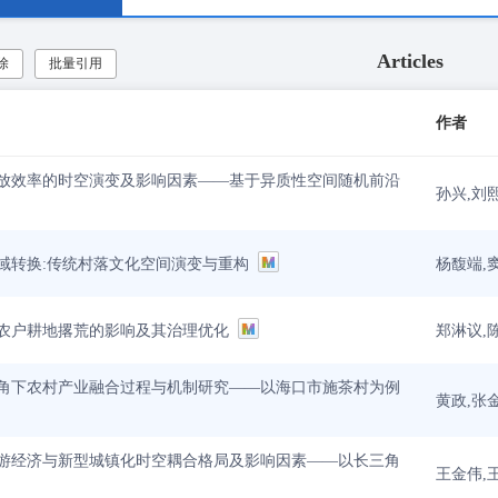
Articles
除
批量引用
作者
放效率的时空演变及影响因素——基于异质性空间随机前沿
孙兴,刘
杨馥端,
域转换:传统村落文化空间演变与重构
郑淋议,
农户耕地撂荒的影响及其治理优化
角下农村产业融合过程与机制研究——以海口市施茶村为例
黄政,张
游经济与新型城镇化时空耦合格局及影响因素——以长三角
王金伟,