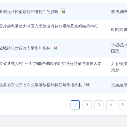
李博,曲
业演化路径依赖对经济韧性的影响
照片的粤港澳大湾区入境旅游流转移规律及空间结构特征
叶晓旋,
李硕硕,
域城镇化对碳收支平衡的影响
国恩
肃省县域乡村"三生"功能协调度的时空跃迁特征与影响因素
尹君锋,
浩源
王如如,
视角的东北三省农业碳排放格局特征与作用机制
1
2
3
4
5