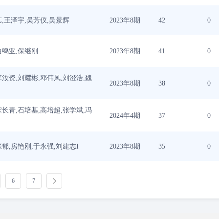
艺,王泽宇,吴芳仪,吴景辉
2023年8期
42
0
曲鸣亚,保继刚
2023年8期
41
0
李汝资,刘耀彬,邓伟凤,刘澄浩,魏
2023年8期
38
0
宋长青,石培基,高培超,张学斌,冯
2024年4期
37
0
张郁,房艳刚,于永强,刘建志I
2023年8期
35
0
6
7