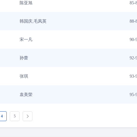
陈亚旭
85-
韩国庆,毛凤英
88-
宋一凡
90-
孙蕾
92-
张琪
93-
袁美荣
95-
4
5