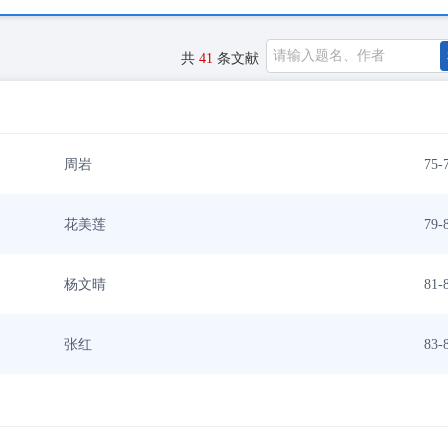
共
41
条文献
周岩
75-
花美莲
79-
杨文晴
81-
张红
83-