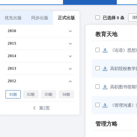
清
优先出版
同步出版
正式出版
已选择
0
条
2016
教育天地
2015
《论语》思想
2014
2013
高职院校教学
2012
高职图书馆期
01期
02期
03期
04期
《管理沟通》
第2页
管理方略