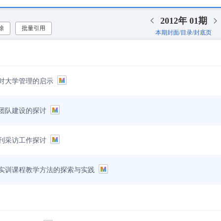
2012年
01期
除
批量引用
本期封面/目录/封底页
对大学管理的启示
团队建设的探讨
刊采访工作探讨
实训课程教学方法的探索与实践