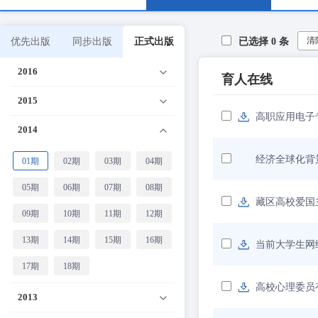
清
优先出版
同步出版
正式出版
已选择
0
条
2016
育人在线
2015
高职应用电子
2014
经济全球化背
01期
02期
03期
04期
05期
06期
07期
08期
藏区高校爱国
09期
10期
11期
12期
13期
14期
15期
16期
当前大学生网
17期
18期
高校心理委员
2013