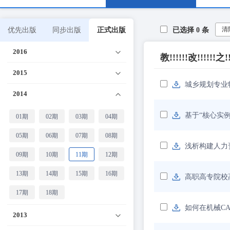
清
优先出版
同步出版
正式出版
已选择
0
条
2016
教!!!!!!改!!!!!!之!
2015
城乡规划专业
2014
基于“核心实
01期
02期
03期
04期
05期
06期
07期
08期
浅析构建人力
09期
10期
11期
12期
13期
14期
15期
16期
高职高专院校
17期
18期
如何在机械C
2013