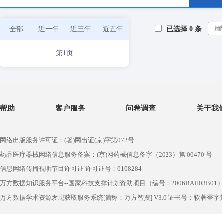
清
全部
近一年
近三年
近五年
已选择
0
条
第1页
帮助
客户服务
问卷调查
关于我
网络出版服务许可证：(署)网出证(京)字第072号
药品医疗器械网络信息服务备案：(京)网药械信息备字（2023）第 00470 号
信息网络传播视听节目许可证 许可证号：0108284
万方数据知识服务平台--国家科技支撑计划资助项目（编号：2006BAH03B01
万方数据学术资源发现获取服务系统[简称：万方智搜] V3.0 证书号：软著登字第1