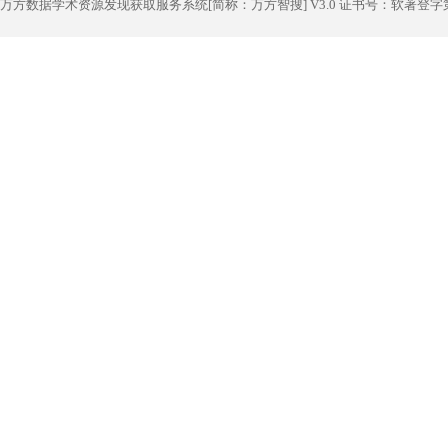
万方数据学术资源发现获取服务系统[简称：万方智搜] V3.0 证书号：软著登字第1