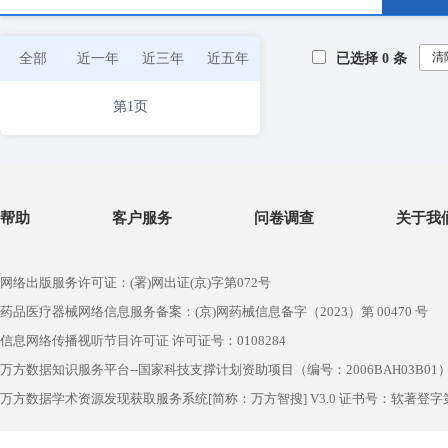
清
全部
近一年
近三年
近五年
已选择
0
条
第1页
帮助
客户服务
问卷调查
关于我
网络出版服务许可证：(署)网出证(京)字第072号
药品医疗器械网络信息服务备案：(京)网药械信息备字（2023）第 00470 号
信息网络传播视听节目许可证 许可证号：0108284
万方数据知识服务平台--国家科技支撑计划资助项目（编号：2006BAH03B01
万方数据学术资源发现获取服务系统[简称：万方智搜] V3.0 证书号：软著登字第1