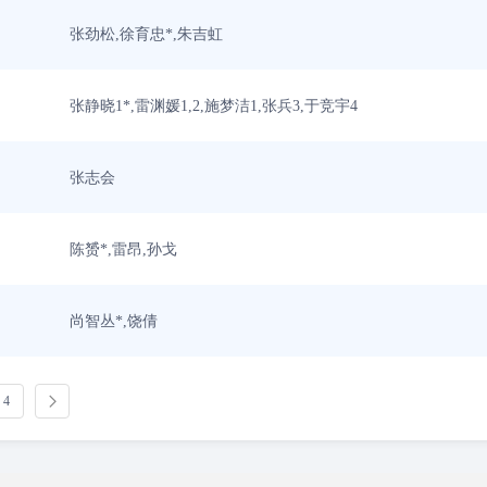
张劲松,徐育忠*,朱吉虹
张静晓1*,雷渊媛1,2,施梦洁1,张兵3,于竞宇4
张志会
陈赟*,雷昂,孙戈
尚智丛*,饶倩
4