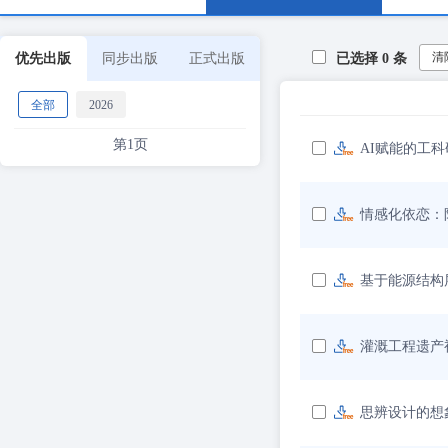
清
优先出版
同步出版
正式出版
已选择
0
条
全部
2026
第1页
AI赋能的工
情感化依恋：
基于能源结构
灌溉工程遗产
思辨设计的想