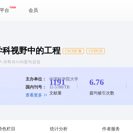
平台
会员
学科视野中的工程
CSCD扩展
CSTPCD
ies 공정구-과학과시야중적공정
主办单位：
中国科学院大学
1191
6.76
国内刊号：
11-5780/TB
文献量
篇均被引次数
查看更多
特色栏目
统计分析
作者服务