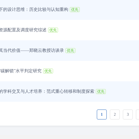
下的设计思维：历史比较与认知重构
优先
资源配置及调度研究综述
优先
其当代价值——郑晓云教授访谈录
优先
“碳解锁”水平判定研究
优先
的学科交叉与人才培养：范式重心转移和制度探索
优先
1
2
3