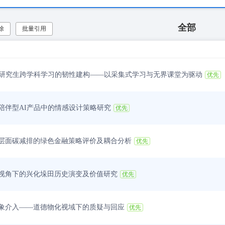
全部
除
批量引用
科研究生跨学科学习的韧性建构——以采集式学习与无界课堂为驱动
优先
陪伴型AI产品中的情感设计策略研究
优先
层面碳减排的绿色金融策略评价及耦合分析
优先
视角下的兴化垛田历史演变及价值研究
优先
象介入——道德物化视域下的质疑与回应
优先