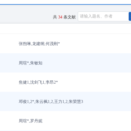
共
34
条文献
张煦琳,龙建纲,何茂刚*
周瑄*,朱敏知
焦健1,沈剑飞1,李昂2*
邓俊1,2*,朱云枫1,2,王力1,2,朱荣慧3
周瑄*,罗丹妮