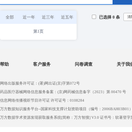
清
全部
近一年
近三年
近五年
已选择
0
条
第1页
帮助
客户服务
问卷调查
关于我
网络出版服务许可证：(署)网出证(京)字第072号
药品医疗器械网络信息服务备案：(京)网药械信息备字（2023）第 00470 号
信息网络传播视听节目许可证 许可证号：0108284
万方数据知识服务平台--国家科技支撑计划资助项目（编号：2006BAH03B01
万方数据学术资源发现获取服务系统[简称：万方智搜] V3.0 证书号：软著登字第1