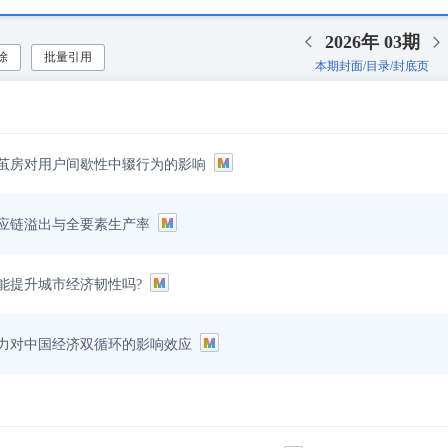
2026年
03期
除
批量引用
本期封面/目录/封底页
茧房对用户间歇性中辍行为的影响
应链溢出与全要素生产率
能提升城市经济韧性吗?
力对中国经济双循环的影响效应