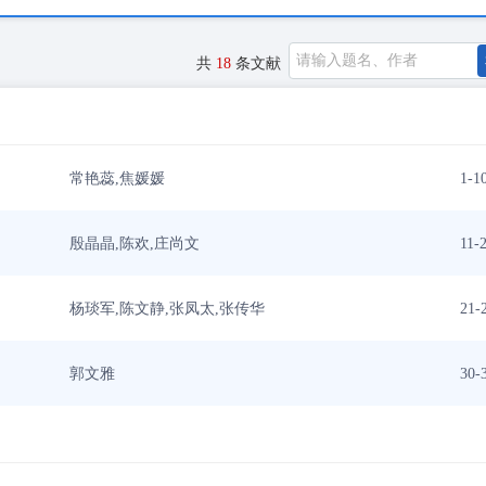
共
18
条文献
常艳蕊,焦媛媛
1-1
殷晶晶,陈欢,庄尚文
11-
杨琰军,陈文静,张凤太,张传华
21-
郭文雅
30-