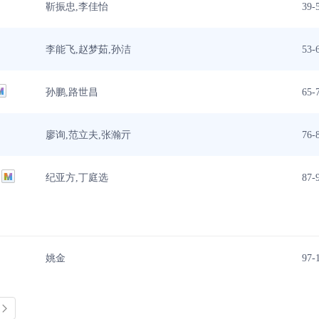
靳振忠,李佳怡
39-
李能飞,赵梦茹,孙洁
53-
孙鹏,路世昌
65-
廖询,范立夫,张瀚亓
76-
纪亚方,丁庭选
87-
姚金
97-