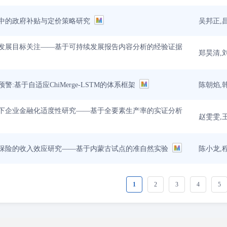
吴邦正,
中的政府补贴与定价策略研究
发展目标关注——基于可持续发展报告内容分析的经验证据
郑昊清,
陈朝焰,
警:基于自适应ChiMerge-LSTM的体系框架
下企业金融化适度性研究——基于全要素生产率的实证分析
赵雯雯,
陈小龙,
保险的收入效应研究——基于内蒙古试点的准自然实验
1
2
3
4
5