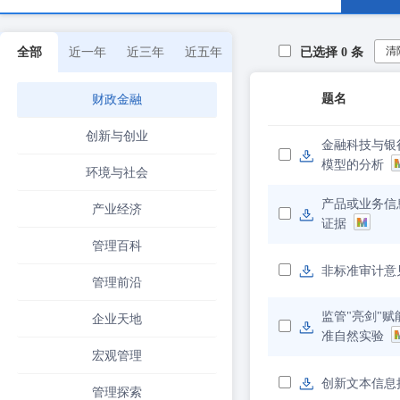
清
全部
近一年
近三年
近五年
已选择
0
条
题名
财政金融
创新与创业
金融科技与银
模型的分析
环境与社会
产品或业务信
产业经济
证据
管理百科
非标准审计意
管理前沿
监管"亮剑"
企业天地
准自然实验
宏观管理
创新文本信息
管理探索