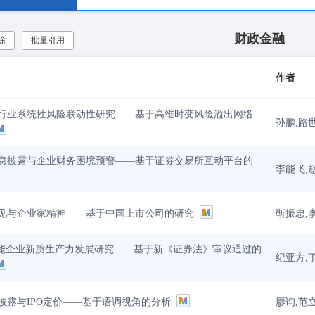
财政金融
除
批量引用
作者
行业系统性风险联动性研究——基于高维时变风险溢出网络
孙鹏,路
息披露与企业财务困境预警——基于证券交易所互动平台的
李能飞,
靳振忠,
见与企业家精神——基于中国上市公司的研究
赋能企业新质生产力发展研究——基于新《证券法》审议通过的
纪亚方,
廖询,范
披露与IPO定价——基于语调视角的分析