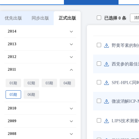
清
优先出版
同步出版
正式出版
已选择
0
条
2014
2013
野黄芩素的制
2012
西党参的最佳
2011
SPE-HPL
01期
02期
03期
04期
05期
06期
微波消解ICP
2010
2009
LIPS技术测
2008