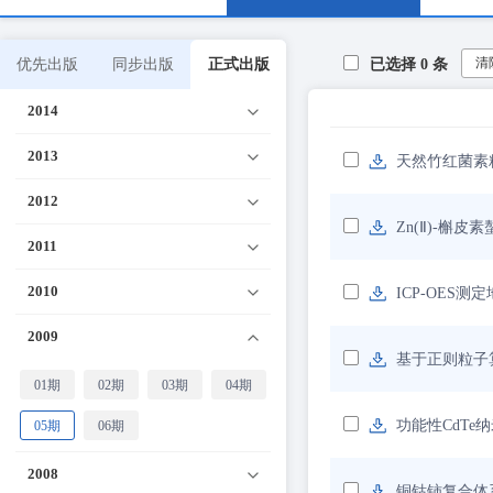
清
优先出版
同步出版
正式出版
已选择
0
条
2014
2013
天然竹红菌素
2012
Zn(Ⅱ)-槲
2011
2010
ICP-OES
2009
基于正则粒子
01期
02期
03期
04期
功能性CdT
05期
06期
2008
铜钴铈复合体