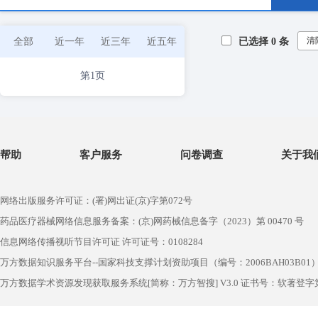
清
全部
近一年
近三年
近五年
已选择
0
条
第1页
帮助
客户服务
问卷调查
关于我
网络出版服务许可证：(署)网出证(京)字第072号
药品医疗器械网络信息服务备案：(京)网药械信息备字（2023）第 00470 号
信息网络传播视听节目许可证 许可证号：0108284
万方数据知识服务平台--国家科技支撑计划资助项目（编号：2006BAH03B01
万方数据学术资源发现获取服务系统[简称：万方智搜] V3.0 证书号：软著登字第1