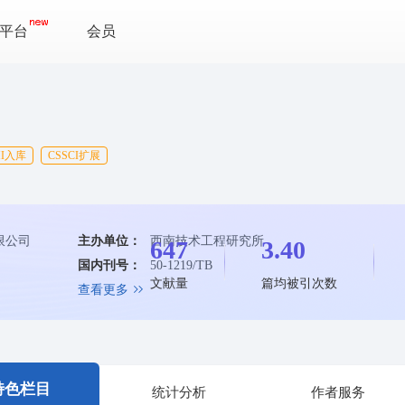
平台
会员
MI入库
CSSCI扩展
限公司
主办单位：
西南技术工程研究所
647
3.40
国内刊号：
50-1219/TB
文献量
篇均被引次数
查看更多
特色栏目
统计分析
作者服务