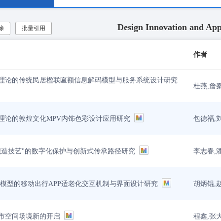
Design Innovation and App
除
批量引用
作者
理论的传统民居楹联匾额信息解码模型与服务系统设计研究
杜燕,詹
包德福,
理论的敦煌文化MPV内饰色彩设计应用研究
李志春,
织造技艺"的数字化保护与创新式传承路径研究
胡炳锟,
AM模型的移动出行APP适老化交互机制与界面设计研究
程鑫,张
市空间场境新的开启