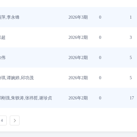
丽萍,李永锋
2026年3期
0
1
张超
2026年2期
0
3
徐伟
2026年2期
0
5
诗琪,谭婉婷,邱功茂
2026年2期
0
5
郑刚强,朱轶涛,张祎哲,谢珍贞
2026年2期
0
17
4