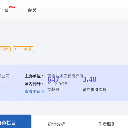
平台
会员
MI入库
CSSCI扩展
限公司
主办单位：
西南技术工程研究所
647
3.40
国内刊号：
50-1219/TB
文献量
篇均被引次数
查看更多
特色栏目
统计分析
作者服务