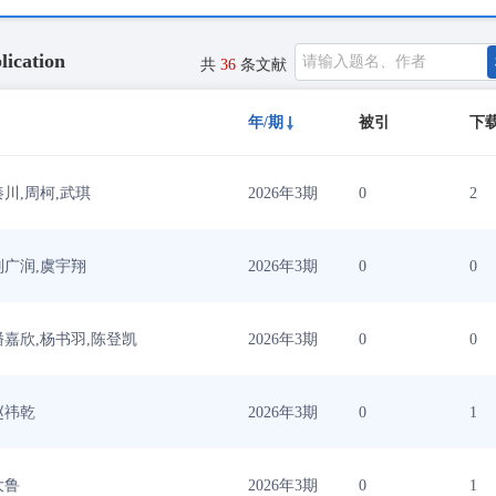
lication
共
36
条文献
年/期
被引
下
秦川,周柯,武琪
2026年3期
0
2
刘广润,虞宇翔
2026年3期
0
0
潘嘉欣,杨书羽,陈登凯
2026年3期
0
0
赵祎乾
2026年3期
0
1
大鲁
2026年3期
0
1