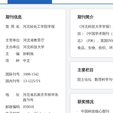
期刊信息
期刊简介
曾用名
:
河北轻化工学院学报
《河北科技大学学报》
括：《中国学术期刊（
主管单位
:
河北省教育厅
志》（PЖ）、英国I
主办单位
:
河北科技大学
食品、生物、纺织、环
主 编
:
孙鹤旭
语 种
:
中文
主要栏目
国际刊号
:
1008-1542
院士论坛 数理科学与
国内刊号
:
13-1225/TS
地 址
:
河北省石家庄市裕华东
路70号
获奖情况
邮政编码
:
050018
·
中国科技核心期刊