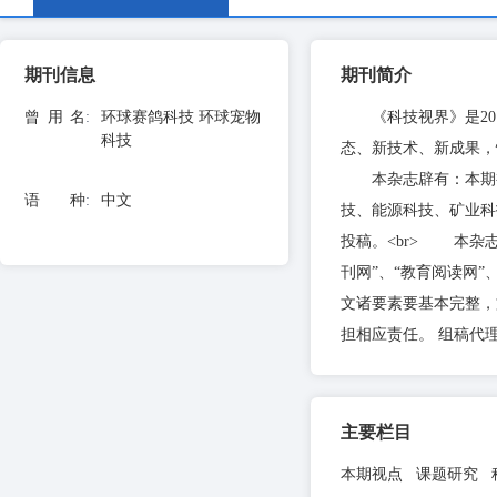
期刊信息
期刊简介
曾用名
:
环球赛鸽科技 环球宠物
《科技视界》是201
科技
态、新技术、新成果，
本杂志辟有：本期视点
语 种
:
中文
技、能源科技、矿业科
投稿。<br> 本杂志
刊网”、“教育阅读网
文诸要素要基本完整，
担相应责任。 组稿代理联系
主要栏目
本期视点 课题研究 