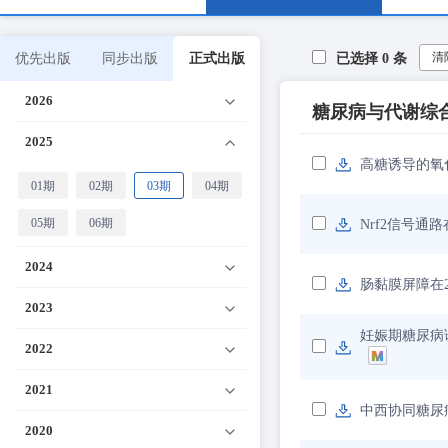
清
优先出版
同步出版
正式出版
已选择
0
条
2026
糖尿病与代谢综
2025
高糖诱导的氧化
01期
02期
03期
04期
05期
06期
Nrf2信号
2024
肠黏膜屏障在
2023
妊娠期糖尿病
2022
2021
中西协同糖尿
2020