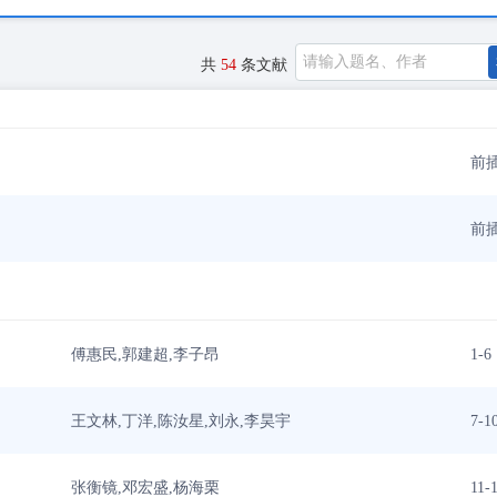
共
54
条文献
前插
前插
傅惠民,郭建超,李子昂
1-6
王文林,丁洋,陈汝星,刘永,李昊宇
7-1
张衡镜,邓宏盛,杨海栗
11-