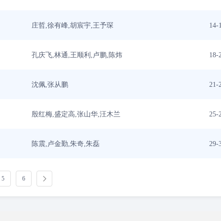
庄哲,徐有峰,胡宸宇,王予琛
14-
孔庆飞,林通,王顺利,卢鹏,陈炜
18-
沈佩,张从鹏
21-
殷红梅,盛定高,张山华,汪木兰
25-
陈震,卢金勤,朱奇,朱磊
29-
5
6