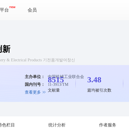
平台
会员
创新
chinery & Electrical Products 기전품개발여창신
主办单位：
中国机械工业联合会
8515
3.48
国内刊号：
11-3913/TM
文献量
篇均被引次数
查看更多
特色栏目
统计分析
作者服务