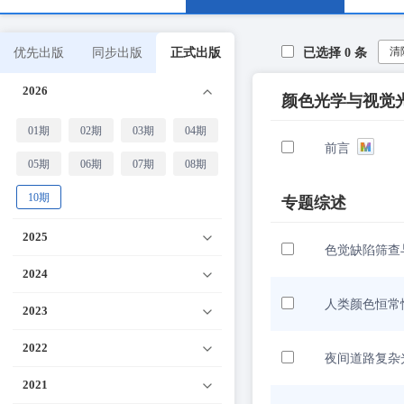
清
优先出版
同步出版
正式出版
已选择
0
条
2026
颜色光学与视觉
01期
02期
03期
04期
前言
05期
06期
07期
08期
10期
专题综述
2025
色觉缺陷筛查
2024
人类颜色恒常
2023
2022
夜间道路复杂
2021