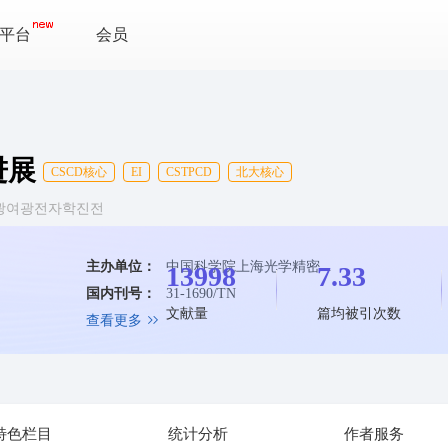
平台
会员
进展
CSCD核心
EI
CSTPCD
北大核心
ress 격광여광전자학진전
主办单位：
中国科学院上海光学精密...
13998
7.33
国内刊号：
31-1690/TN
文献量
篇均被引次数
查看更多
特色栏目
统计分析
作者服务