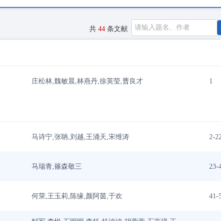
共
44
条文献
庄松林,魏敏晨,林燕丹,徐英莹,曹良才
1
马诗宁,张聃,刘越,王涌天,宋维涛
2-2
马瑞青,篠森敬三
23-
何荥,王玉莉,陈缘,颜阿茵,于欢
41-