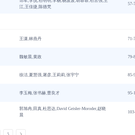
邹军,李悦,石明明,李杨,杨波波,胡蓉蓉,石言强,王
57-
江,王佳捷,陈德梵
王潇,林燕丹
71-
魏敏晨,黄政
79-
徐洁,夏慧强,屠彦,王莉莉,张宇宁
85-
李玉梅,张书赫,曹良才
95-
郭旭冉,田真,杜思达,David Geisler-Moroder,赵晓
103
晨
5