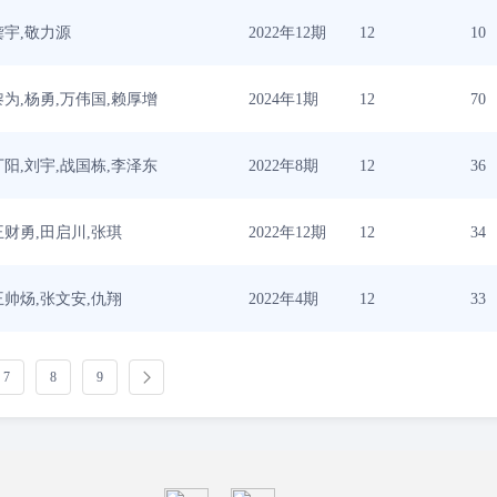
龚宇,敬力源
2022年12期
12
10
黎为,杨勇,万伟国,赖厚增
2024年1期
12
70
丁阳,刘宇,战国栋,李泽东
2022年8期
12
36
王财勇,田启川,张琪
2022年12期
12
34
王帅炀,张文安,仇翔
2022年4期
12
33
7
8
9