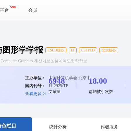
平台
会员
与图形学学报
CSCD核心
EI
CSTPCD
北大核心
esign & Computer Graphics 계산기보조설계여도형학학보
主办单位：
中国计算机学会 北京中...
6948
18.00
国内刊号：
11-2925/TP
文献量
篇均被引次数
查看更多
特色栏目
统计分析
作者服务