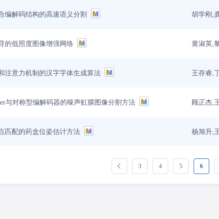
胡学刚,
合编解码结构的高速语义分割
黄淑英,
导的低照度图像增强网络
王存睿,
和注意力机制的汉字字体生成算法
顾正杰,
former与对称型编解码器的噪声虹膜图像分割方法
杨旭升,
点匹配的药盒位姿估计方法
3
4
5
6