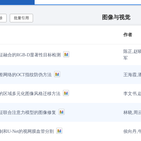
图像与视觉
除
批量引用
作者
陈正,赵
征融合的RGB-D显著性目标检测
军
王海霞,
差网络的OCT指纹防伪方法
李文书,
的区域多元化图像风格迁移方法
林晓,周
征联合注意力模型的图像修复
侯向丹,
和U-Net的视网膜血管分割