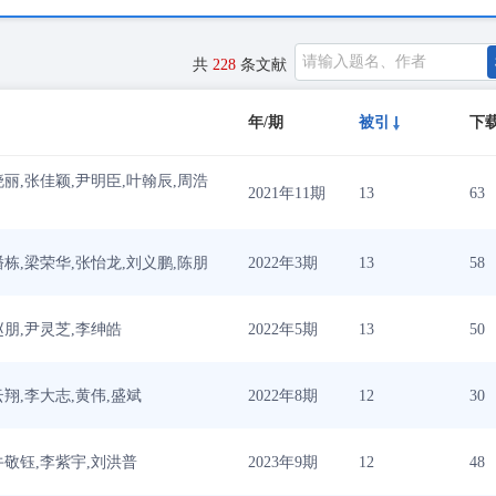
共
228
条文献
年/期
被引
下
晓丽,张佳颖,尹明臣,叶翰辰,周浩
2021年11期
13
63
潘栋,梁荣华,张怡龙,刘义鹏,陈朋
2022年3期
13
58
赵朋,尹灵芝,李绅皓
2022年5期
13
50
云翔,李大志,黄伟,盛斌
2022年8期
12
30
牛敬钰,李紫宇,刘洪普
2023年9期
12
48