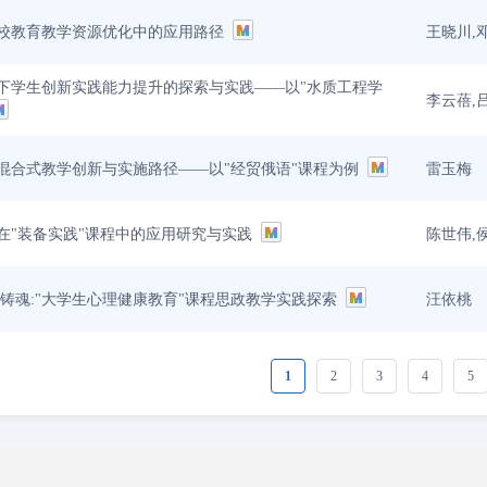
王晓川,
k在高校教育教学资源优化中的应用路径
下学生创新实践能力提升的探索与实践——以"水质工程学
李云蓓,
雷玉梅
混合式教学创新与实施路径——以"经贸俄语"课程为例
陈世伟,
在"装备实践"课程中的应用研究与实践
汪依桃
根铸魂:"大学生心理健康教育"课程思政教学实践探索
1
2
3
4
5