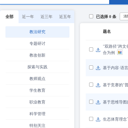
清
全部
近一年
近三年
近五年
已选择
0
条
题名
教法研究
专题研讨
"双路径"跨
合为例
教改创新
探索与实践
基于内容·语
教师观点
基于竞赛的"
学生教育
职业教育
基于思维导图
科学管理
生态体育理念
特别关注