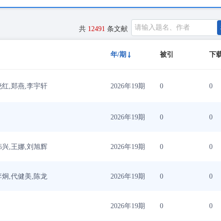
共
12491
条文献
年/期
被引
下
晓红,郑燕,李宇轩
2026年19期
0
0
2026年19期
0
0
韩兴,王娜,刘旭辉
2026年19期
0
0
李炯,代健美,陈龙
2026年19期
0
0
2026年19期
0
0