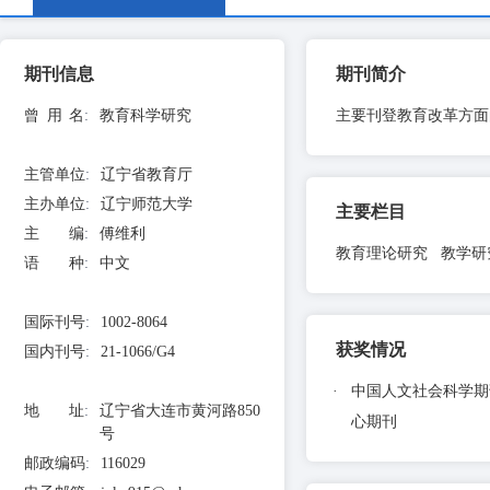
期刊信息
期刊简介
曾用名
:
教育科学研究
主要刊登教育改革方面
主管单位
:
辽宁省教育厅
主办单位
:
辽宁师范大学
主要栏目
主 编
:
傅维利
教育理论研究 教学研
语 种
:
中文
国际刊号
:
1002-8064
获奖情况
国内刊号
:
21-1066/G4
·
中国人文社会科学期
地 址
:
辽宁省大连市黄河路850
心期刊
号
邮政编码
:
116029