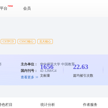
平台
会员
CSTPCD
CSSCI核心
北大核心
部
主办单位：
华中师范大学 中国教育...
1656
22.63
国内刊号：
42-1268/G4
文献量
篇均被引次数
查看更多
特色栏目
统计分析
作者服务