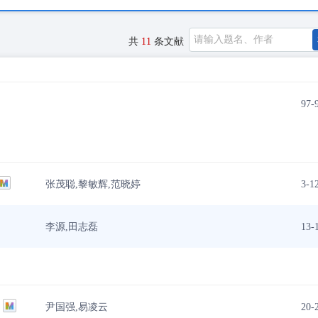
共
11
条文献
97-
张茂聪,黎敏辉,范晓婷
3-1
李源,田志磊
13-
尹国强,易凌云
20-