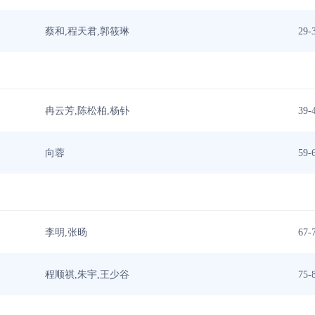
蔡和,程天君,郭筱琳
29-
冉云芳,陈松柏,杨钋
39-
向蓉
59-
李明,张旸
67-
程顺祺,朱宇,王少谷
75-