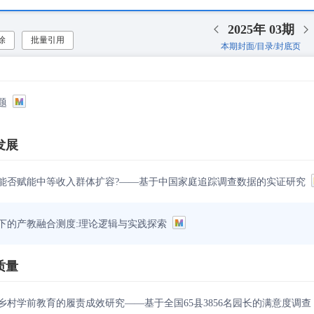
2025年
03期
除
批量引用
本期封面/目录/封底页
题
发展
能否赋能中等收入群体扩容?——基于中国家庭追踪调查数据的实证研究
下的产教融合测度:理论逻辑与实践探索
质量
乡村学前教育的履责成效研究——基于全国65县3856名园长的满意度调查