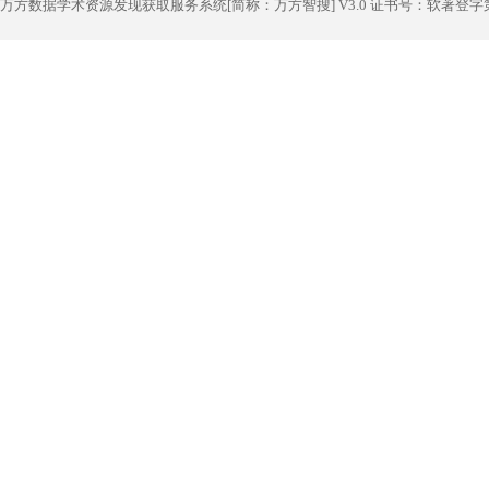
万方数据学术资源发现获取服务系统[简称：万方智搜] V3.0 证书号：软著登字第1