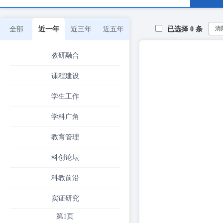
清
全部
近一年
近三年
近五年
已选择
0
条
教研融合
课程建设
学生工作
学科广角
教育管理
科创论坛
科教前沿
实证研究
第1页