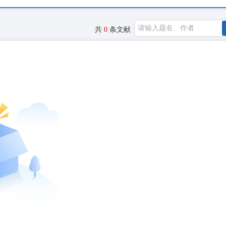
共
0
条文献