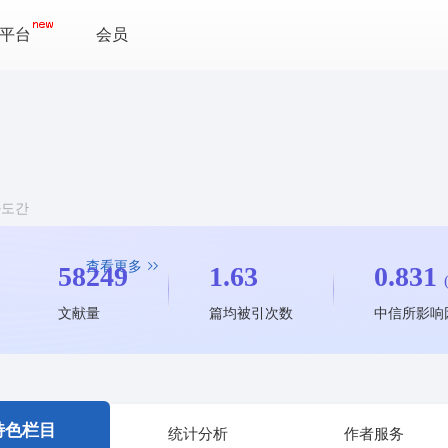
平台
会员
n 과도간
查看更多
58249
1.63
0.831
文献量
篇均被引次数
中信所影响
特色栏目
统计分析
作者服务