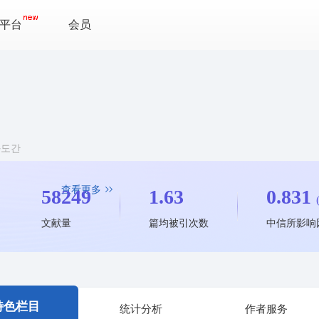
平台
会员
n 과도간
查看更多
58249
1.63
0.831
文献量
篇均被引次数
中信所影响
特色栏目
统计分析
作者服务