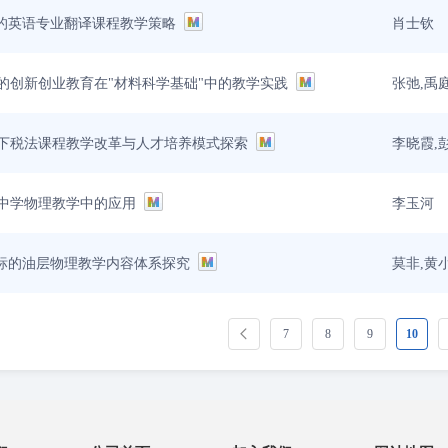
肖士钦
式的英语专业翻译课程教学策略
张弛,禹
的创新创业教育在"材料科学基础"中的教学实践
李晓霞,
下税法课程教学改革与人才培养模式探索
李玉河
中学物理教学中的应用
莫非,黄
目标的油层物理教学内容体系探究
7
8
9
10