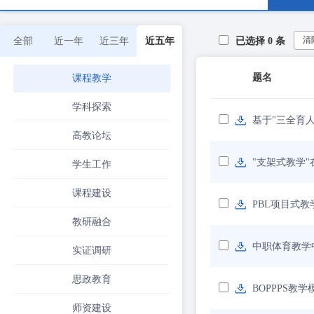
清
全部
近一年
近三年
近五年
已选择
0
条
题名
课程教学
学科探索
基于"三全育
高教论坛
"支架式教学
学生工作
课程建设
PBL项目式
教研融合
中职体育教学
实证调研
思政教育
BOPPPS教
师资建设