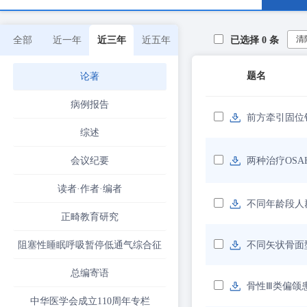
清
全部
近一年
近三年
近五年
已选择
0
条
题名
论著
病例报告
前方牵引固位
综述
会议纪要
两种治疗OS
读者·作者·编者
不同年龄段人
正畸教育研究
阻塞性睡眠呼吸暂停低通气综合征
不同矢状骨面
总编寄语
骨性Ⅲ类偏颌
中华医学会成立110周年专栏