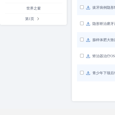
拔牙病例隐形
世界之窗
第1页
隐形矫治磨牙
腺样体肥大致
矫治器治疗O
青少年下颌后