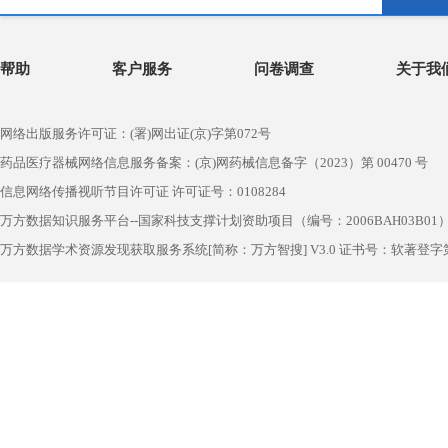
清
全部
近一年
近三年
近五年
已选择
0
条
第1页
帮助
客户服务
问卷调查
关于我
网络出版服务许可证：(署)网出证(京)字第072号
药品医疗器械网络信息服务备案：(京)网药械信息备字（2023）第 00470 号
信息网络传播视听节目许可证 许可证号：0108284
万方数据知识服务平台--国家科技支撑计划资助项目（编号：2006BAH03B01
万方数据学术资源发现获取服务系统[简称：万方智搜] V3.0 证书号：软著登字第1