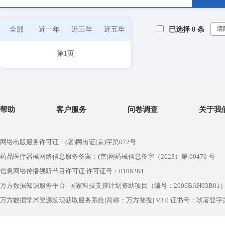
清
全部
近一年
近三年
近五年
已选择
0
条
第1页
帮助
客户服务
问卷调查
关于我
网络出版服务许可证：(署)网出证(京)字第072号
药品医疗器械网络信息服务备案：(京)网药械信息备字（2023）第 00470 号
信息网络传播视听节目许可证 许可证号：0108284
万方数据知识服务平台--国家科技支撑计划资助项目（编号：2006BAH03B01
万方数据学术资源发现获取服务系统[简称：万方智搜] V3.0 证书号：软著登字第1