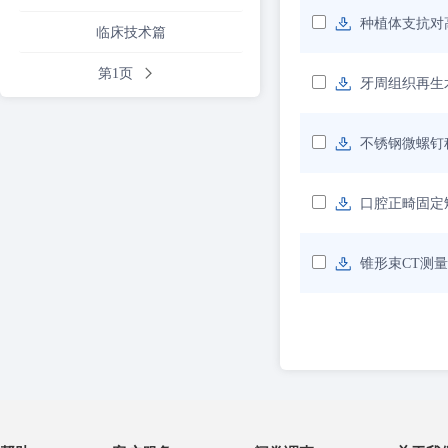
种植体支抗对
临床技术篇
第1页
牙周组织再生
不锈钢微螺钉
口腔正畸固定
锥形束CT测