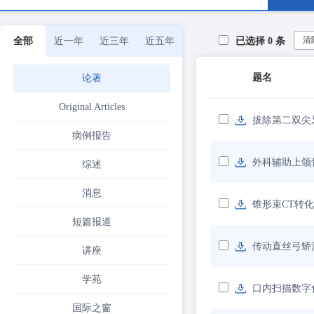
清
全部
近一年
近三年
近五年
已选择
0
条
题名
论著
Original Articles
拔除第二双尖
病例报告
外科辅助上颌
综述
消息
锥形束CT转
短篇报道
传动直丝弓矫
讲座
学苑
口内扫描数字
国际之窗