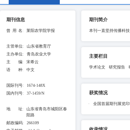
期刊信息
期刊简介
曾用名
:
莱阳农学院学报
本刊一直坚持传播科技
主管单位
:
山东省教育厅
主办单位
:
青岛农业大学
主要栏目
主 编
:
宋希云
学术论文 研究报告 
语 种
:
中文
国际刊号
:
1674-148X
获奖情况
国内刊号
:
37-1459/N
·
全国首届期刊展览印
地 址
:
山东省青岛市城阳区春
阳路
邮政编码
:
266109
收录情况