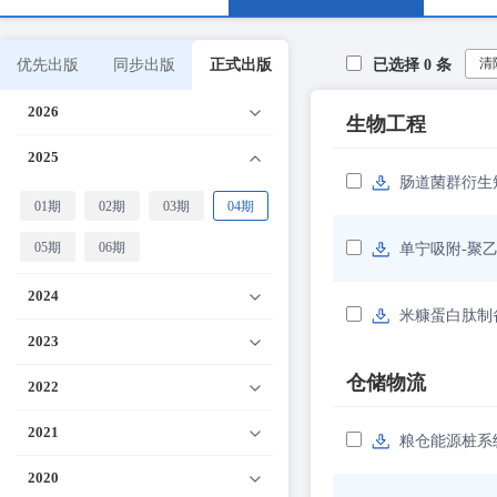
清
优先出版
同步出版
正式出版
已选择
0
条
2026
生物工程
2025
肠道菌群衍生
01期
02期
03期
04期
05期
06期
单宁吸附-聚
2024
米糠蛋白肽制
2023
仓储物流
2022
2021
粮仓能源桩系
2020