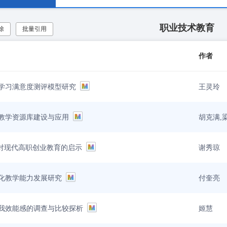
职业技术教育
除
批量引用
作者
王灵玲
学习满意度测评模型研究
胡克满,
教学资源库建设与应用
谢秀琼
神对现代高职创业教育的启示
付奎亮
化教学能力发展研究
姬慧
我效能感的调查与比较探析