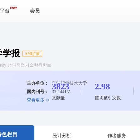
平台
会员
学学报
AMI扩展
c University 녕파직업기술학원학보
主办单位：
宁波职业技术大学
3823
2.98
国内刊号：
33-1441/Z
文献量
篇均被引次数
查看更多
特色栏目
统计分析
作者服务