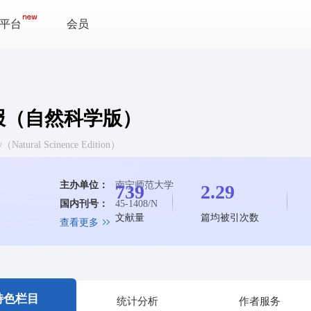
平台
会员
报（自然科学版）
ty（Natural Scinence Edition）
主办单位：
南宁师范大学
739
2.29
国内刊号：
45-1408/N
文献量
篇均被引次数
查看更多
特色栏目
统计分析
作者服务