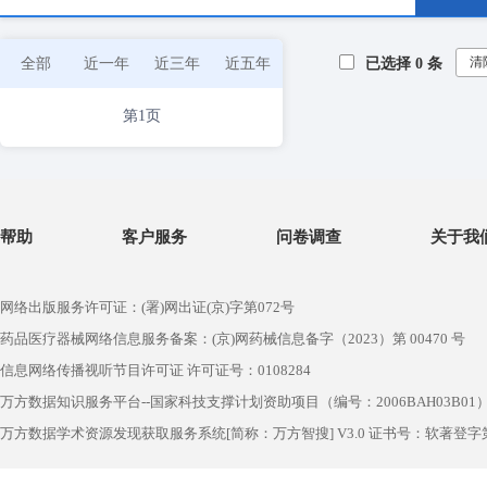
清
全部
近一年
近三年
近五年
已选择
0
条
第1页
帮助
客户服务
问卷调查
关于我
网络出版服务许可证：(署)网出证(京)字第072号
药品医疗器械网络信息服务备案：(京)网药械信息备字（2023）第 00470 号
信息网络传播视听节目许可证 许可证号：0108284
万方数据知识服务平台--国家科技支撑计划资助项目（编号：2006BAH03B01
万方数据学术资源发现获取服务系统[简称：万方智搜] V3.0 证书号：软著登字第1