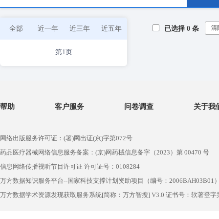
清
全部
近一年
近三年
近五年
已选择
0
条
第1页
帮助
客户服务
问卷调查
关于我
网络出版服务许可证：(署)网出证(京)字第072号
药品医疗器械网络信息服务备案：(京)网药械信息备字（2023）第 00470 号
信息网络传播视听节目许可证 许可证号：0108284
万方数据知识服务平台--国家科技支撑计划资助项目（编号：2006BAH03B01
万方数据学术资源发现获取服务系统[简称：万方智搜] V3.0 证书号：软著登字第1