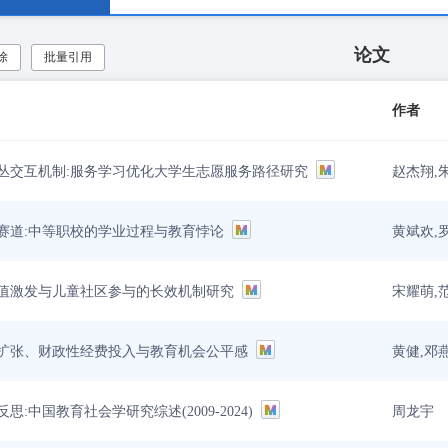
论文
除
批量引用
作者
赵杰翔,
丛交互机制:服务学习优化大学生志愿服务路径研究
黄斌欢,
赛道:中等职校的学业过程与教育悖论
宋耀萌,
值激发与儿童社区参与的长效机制研究
黄健,邓
扩张、财政性经费投入与教育机会公平感
周龙宇
:中国教育社会学研究综述(2009-2024)