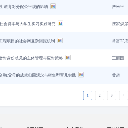
严米平
性:教育对分配公平观的影响
庄家炽,
制度社会资本与大学生实习实践研究
常富军,
工程项目的社会网复杂回报机制
王丽圆
者对身份歧见的主体管理与应对策略
黄超
交融:父母的成就归因观念与密集型育儿实践
1
2
3
4