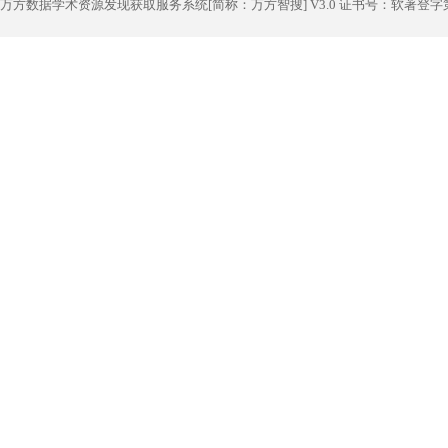
万方数据学术资源发现获取服务系统[简称：万方智搜] V3.0 证书号：软著登字第1