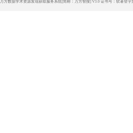
万方数据学术资源发现获取服务系统[简称：万方智搜] V3.0 证书号：软著登字第1