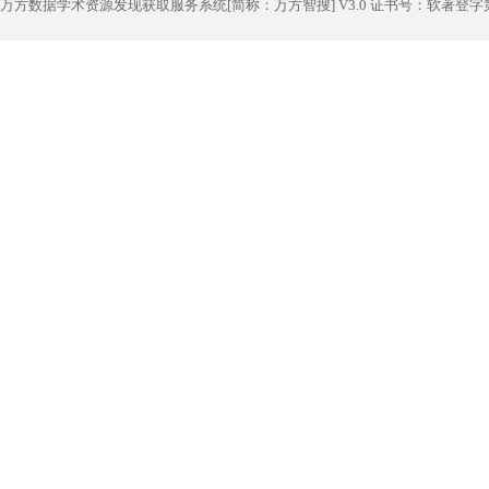
万方数据学术资源发现获取服务系统[简称：万方智搜] V3.0 证书号：软著登字第1