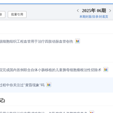
2025年
06期
除
批量引用
本期封面/目录/封底页
款脱细胞组织工程血管用于治疗四肢动脉血管创伤
院完成国内首例联合自体小肠移植的儿童胰母细胞瘤根治性切除术
过程中你关注过"黄昏现象"吗
记)