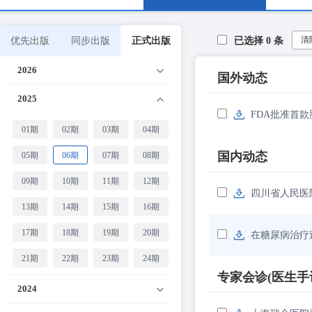
清
优先出版
同步出版
正式出版
已选择
0
条
2026
国外动态
2025
FDA批准首
01期
02期
03期
04期
国内动态
05期
06期
07期
08期
09期
10期
11期
12期
四川省人民医
13期
14期
15期
16期
17期
18期
19期
20期
在糖尿病治疗
21期
22期
23期
24期
专家会诊(医生手
2024