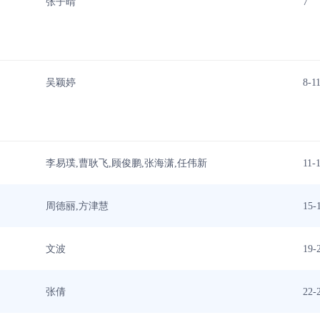
张子晴
7
吴颖婷
8-1
李易璞,曹耿飞,顾俊鹏,张海潇,任伟新
11-
周德丽,方津慧
15-
文波
19-
张倩
22-