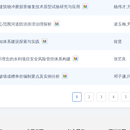
杨伟才,
建筑物冲磨损害修复技术原型试验研究与应用
凌玉梅,
心范围河道防洪排涝治理探析
徐贤
知体系建设探索与实践
张艺良
循环理念的水利项目安全风险管控体系构建
邓子谦,
渗墙成槽单价编制要点及实例分析
1
2
3
4
5