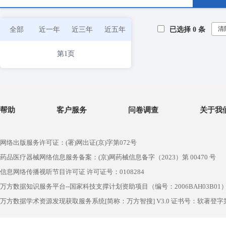
清
全部
近一年
近三年
近五年
已选择
0
条
第1页
帮助
客户服务
问卷调查
关于我
网络出版服务许可证：(署)网出证(京)字第072号
药品医疗器械网络信息服务备案：(京)网药械信息备字（2023）第 00470 号
信息网络传播视听节目许可证 许可证号：0108284
万方数据知识服务平台--国家科技支撑计划资助项目（编号：2006BAH03B01
万方数据学术资源发现获取服务系统[简称：万方智搜] V3.0 证书号：软著登字第1