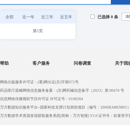
清
全部
近一年
近三年
近五年
已选择
0
条
第1页
帮助
客户服务
问卷调查
关于我
网络出版服务许可证：(署)网出证(京)字第072号
药品医疗器械网络信息服务备案：(京)网药械信息备字（2023）第 00470 号
信息网络传播视听节目许可证 许可证号：0108284
万方数据知识服务平台--国家科技支撑计划资助项目（编号：2006BAH03B01
万方数据学术资源发现获取服务系统[简称：万方智搜] V3.0 证书号：软著登字第1